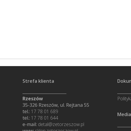
Strefa klienta
Doku
Rzeszów
Polity
35-326 Rzeszów, ul. Rejtana 55
tel.:
17 78 01 689
Media
tel.:
17 78 01 644
e-mail:
detal@zetorzeszow.pl
www:
sklep.zetorzeszow.pl