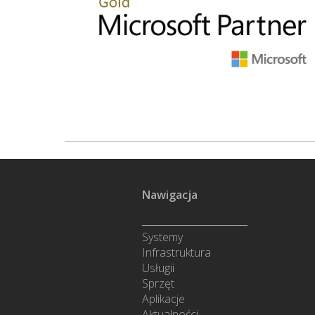
Nawigacja
Systemy
Infrastruktura
Usługii
Sprzęt
Aplikacje
Aktualności