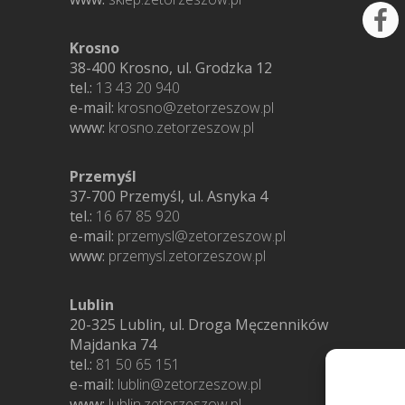
Krosno
38-400 Krosno, ul. Grodzka 12
tel.:
13 43 20 940
e-mail:
krosno@zetorzeszow.pl
www:
krosno.zetorzeszow.pl
Przemyśl
37-700 Przemyśl, ul. Asnyka 4
tel.:
16 67 85 920
e-mail:
przemysl@zetorzeszow.pl
www:
przemysl.zetorzeszow.pl
Lublin
20-325 Lublin, ul. Droga Męczenników
Majdanka 74
tel.:
81 50 65 151
e-mail:
lublin@zetorzeszow.pl
www:
lublin.zetorzeszow.pl