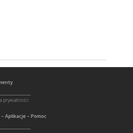
menty
ka prywatności
 – Aplikacje – Pomoc