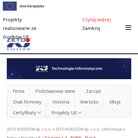
Projekty
Czytaj więcej
realizowane ze
Zamknij
środków UE
Firma
Podstawowe dane
Zarząd
Znak firmowy
Historia
Wartości
Misja
Certyfikaty
Projekty UE
ZETO-RZESZÓW Sp. z o.o.
>
ZETO-RZESZÓW Sp. z o.o. / informacje o
firmie
>
Projekty UE
>
Działanie 1.4 – POPW – Etap II