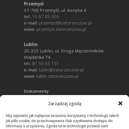
Przemyśl
37-700 Przemyśl, ul. Asnyka 4
tel.:
16 67 85 920
e-mail:
przemysl@zetorzeszow.pl
www:
przemysl.zetorzeszow.pl
Lublin
20-325 Lublin, ul. Droga Męczenników
Majdanka 74
tel.:
81 50 65 151
e-mail:
lublin@zetorzeszow.pl
www:
lublin.zetorzeszow.pl
Dokumenty
Zarządzaj zgodą
Polityka prywatności
Aby zapewnić jak najlepsze wrażenia, korzystamy z technologii, takich
jak pliki cookie, do przechowywania i/lub uzyskiwania dostępu do
Media – Aplikacje – Pomoc
informacji o urządzeniu. Zgoda na te technologie pozwoli nam