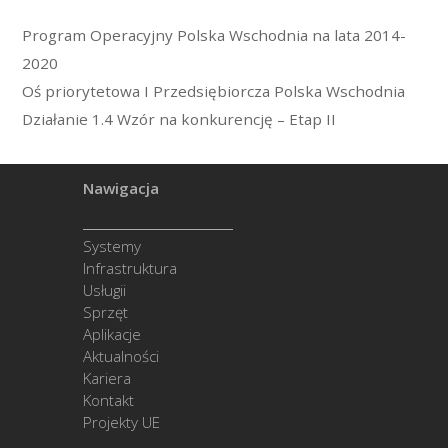
Program Operacyjny Polska Wschodnia na lata 2014-
2020
Oś priorytetowa I Przedsiębiorcza Polska Wschodnia
Działanie 1.4 Wzór na konkurencję – Etap II
Nawigacja
Systemy
Infrastruktura
Usługii
Sprzęt
Aplikacje
Aktualności
Kariera
Kontakt
Projekty UE