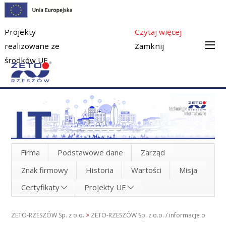
Projekty
Czytaj więcej
realizowane ze
Zamknij
środków UE
Firma
Podstawowe dane
Zarząd
Znak firmowy
Historia
Wartości
Misja
Certyfikaty
Projekty UE
ZETO-RZESZÓW Sp. z o.o.
>
ZETO-RZESZÓW Sp. z o.o. / informacje o