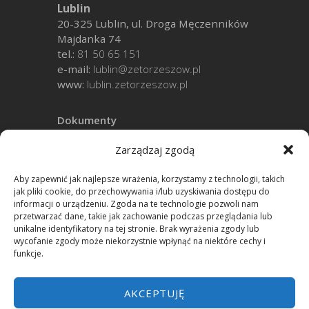
Lublin
20-325 Lublin, ul. Droga Męczenników
Majdanka 74
tel.:
81 50 65 151
e-mail:
lublin@zetorzeszow.pl
www:
lublin.zetorzeszow.pl
Dokumenty
Zarządzaj zgodą
Polityka prywatności
Aby zapewnić jak najlepsze wrażenia, korzystamy z technologii, takich
jak pliki cookie, do przechowywania i/lub uzyskiwania dostępu do
Media – Aplikacje – Pomoc
informacji o urządzeniu. Zgoda na te technologie pozwoli nam
przetwarzać dane, takie jak zachowanie podczas przeglądania lub
unikalne identyfikatory na tej stronie. Brak wyrażenia zgody lub
wycofanie zgody może niekorzystnie wpłynąć na niektóre cechy i
funkcje.
AKCEPTUJĘ