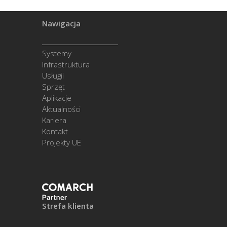
Nawigacja
Systemy
Infrastruktura
Usługii
Sprzęt
Aplikacje
Aktualności
Kariera
Kontakt
Projekty UE
Strefa klienta