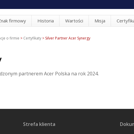
Znak firmowy
Historia
Wartości
Misja
Certyfik
cje o firmie
>
Certyfikaty
>
Silver Partner Acer Synergy
y
rdzonym partnerem Acer Polska na rok 2024.
Strefa klienta
Doku