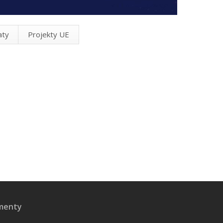
aty
Projekty UE
menty