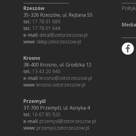
Rzeszów
Polity
35-326 Rzeszów, ul. Rejtana 55
tel.:
17 78 01 689
Media
tel.:
17 78 01 644
e-mail:
detal@zetorzeszow.pl
www:
sklep.zetorzeszow.pl
Krosno
38-400 Krosno, ul. Grodzka 12
tel.:
13 43 20 940
e-mail:
krosno@zetorzeszow.pl
www:
krosno.zetorzeszow.pl
Przemyśl
37-700 Przemyśl, ul. Asnyka 4
tel.:
16 67 85 920
e-mail:
przemysl@zetorzeszow.pl
www:
przemysl.zetorzeszow.pl