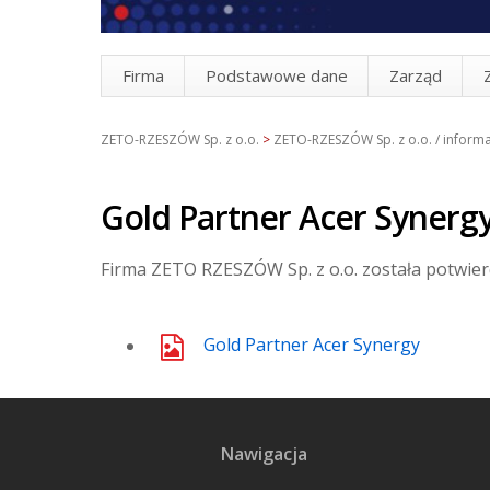
Firma
Podstawowe dane
Zarząd
ZETO-RZESZÓW Sp. z o.o.
>
ZETO-RZESZÓW Sp. z o.o. / informa
Gold Partner Acer Synerg
Firma ZETO RZESZÓW Sp. z o.o. została potwie
Gold Partner Acer Synergy
Nawigacja